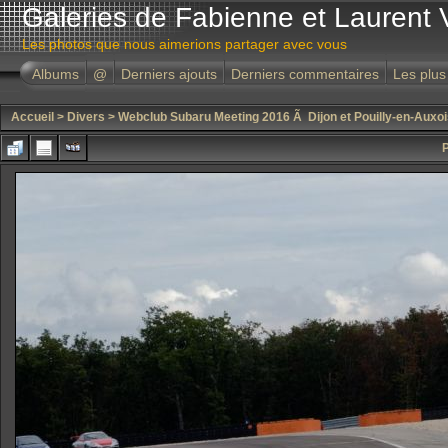
Galeries de Fabienne et Laurent 
Les photos que nous aimerions partager avec vous
Albums
@
Derniers ajouts
Derniers commentaires
Les plus
Accueil
>
Divers
>
Webclub Subaru Meeting 2016 Ã Dijon et Pouilly-en-Auxoi