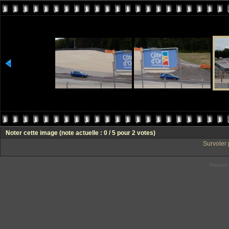
Noter cette image
(note actuelle : 0 / 5 pour 2 votes)
Survoler 
Powered