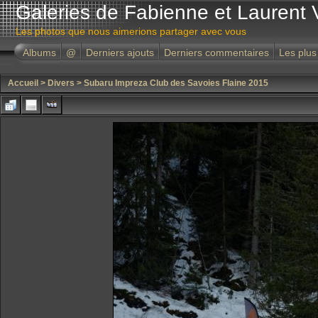
Galeries de Fabienne et Laurent 
Les photos que nous aimerions partager avec vous
Albums
@
Derniers ajouts
Derniers commentaires
Les plus
Accueil
>
Divers
>
Subaru Impreza Club des Savoies Flaine 2015