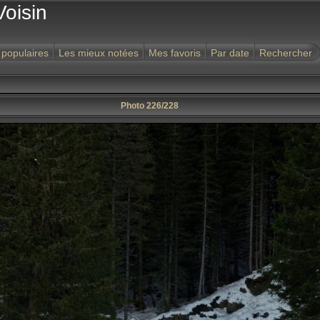
Voisin
 populaires
Les mieux notées
Mes favoris
Par date
Rechercher
Photo 226/228