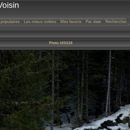
Voisin
 populaires
Les mieux notées
Mes favoris
Par date
Rechercher
Photo 165/228