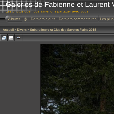
Galeries de Fabienne et Laurent 
Les photos que nous aimerions partager avec vous
Albums
@
Derniers ajouts
Derniers commentaires
Les plus
Accueil
>
Divers
>
Subaru Impreza Club des Savoies Flaine 2015