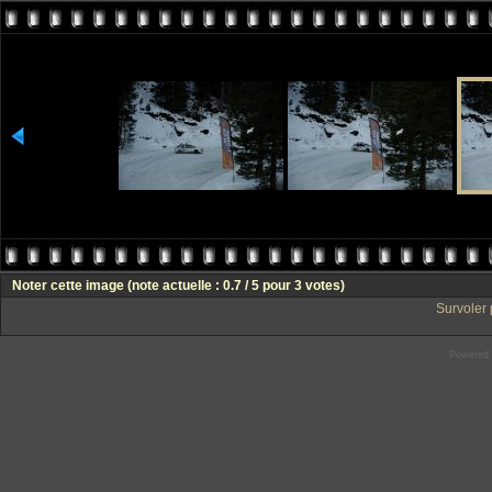
Noter cette image
(note actuelle : 0.7 / 5 pour 3 votes)
Survoler 
Powered