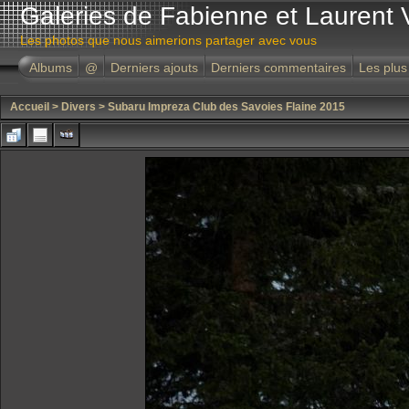
Galeries de Fabienne et Laurent 
Les photos que nous aimerions partager avec vous
Albums
@
Derniers ajouts
Derniers commentaires
Les plus
Accueil
>
Divers
>
Subaru Impreza Club des Savoies Flaine 2015