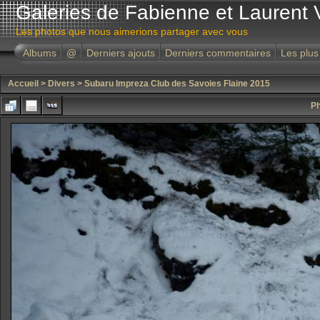
Galeries de Fabienne et Laurent 
Les photos que nous aimerions partager avec vous
Albums
@
Derniers ajouts
Derniers commentaires
Les plus
Accueil
>
Divers
>
Subaru Impreza Club des Savoies Flaine 2015
Ph