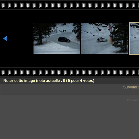
Noter cette image
(note actuelle : 0 / 5 pour 4 votes)
Survoler 
Powered