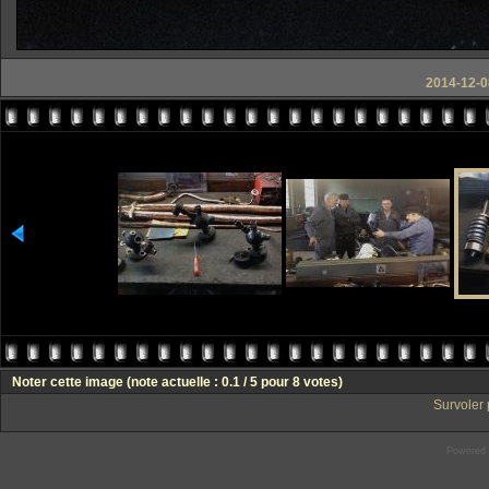
2014-12-0
Noter cette image
(note actuelle : 0.1 / 5 pour 8 votes)
Survoler 
Powered