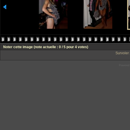
Noter cette image
(note actuelle : 0 / 5 pour 4 votes)
Survoler 
Powered