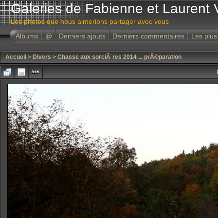
Galeries de Fabienne et Laurent 
Les photos que nous aimerions partager avec vous
Albums
@
Derniers ajouts
Derniers commentaires
Les plus
Accueil
>
Divers
>
Chasse aux sorciÃ¨res 2014 ... prÃ©paration