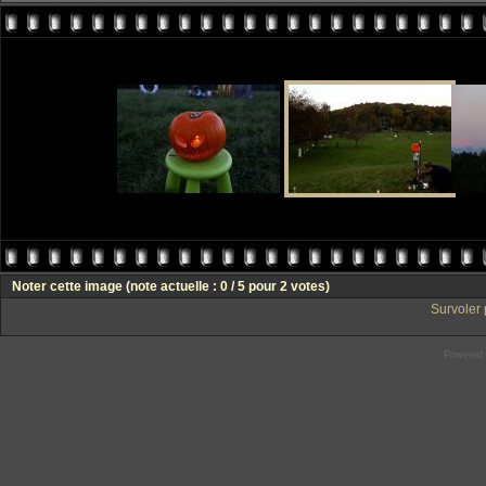
Noter cette image
(note actuelle : 0 / 5 pour 2 votes)
Survoler 
Powered