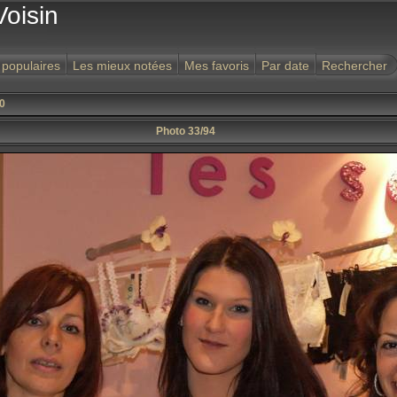
Voisin
 populaires
Les mieux notées
Mes favoris
Par date
Rechercher
30
Photo 33/94