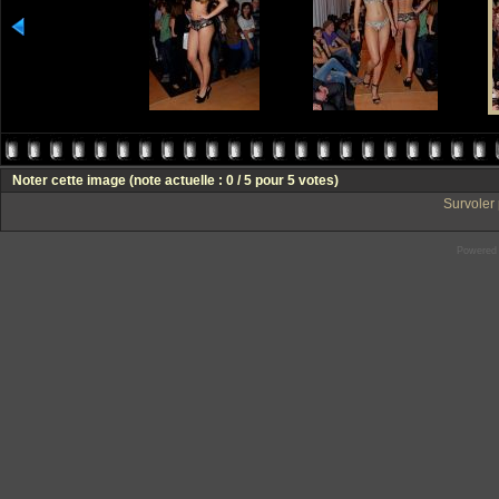
Noter cette image
(note actuelle : 0 / 5 pour 5 votes)
Survoler 
Powered