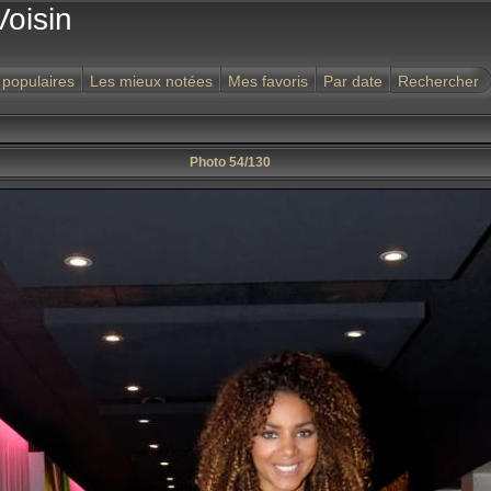
Voisin
 populaires
Les mieux notées
Mes favoris
Par date
Rechercher
Photo 54/130