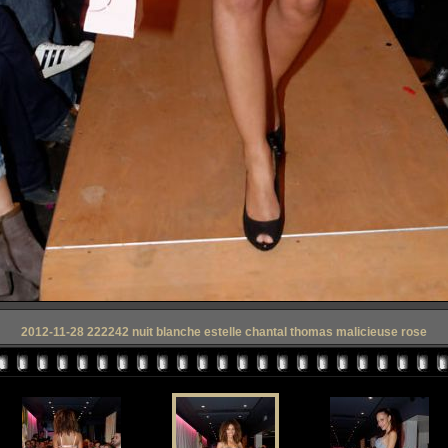
2012-11-28 222242 nuit blanche estelle chantal thomas malicieuse rose