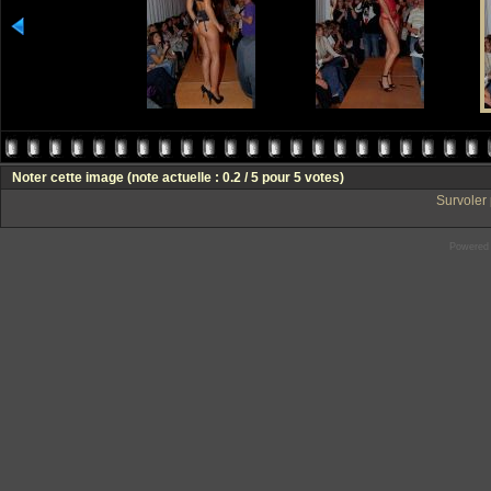
Noter cette image
(note actuelle : 0.2 / 5 pour 5 votes)
Survoler 
Powered