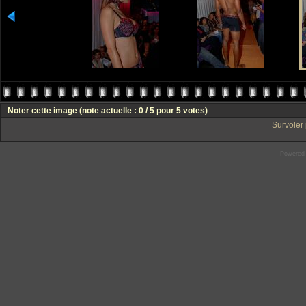
Noter cette image
(note actuelle : 0 / 5 pour 5 votes)
Survoler 
Powered