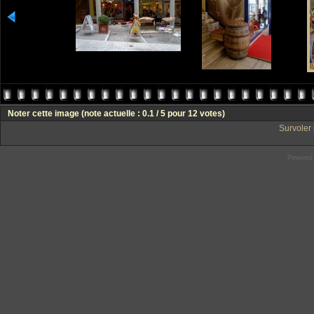
Noter cette image
(note actuelle : 0.1 / 5 pour 12 votes)
Survoler 
Powered