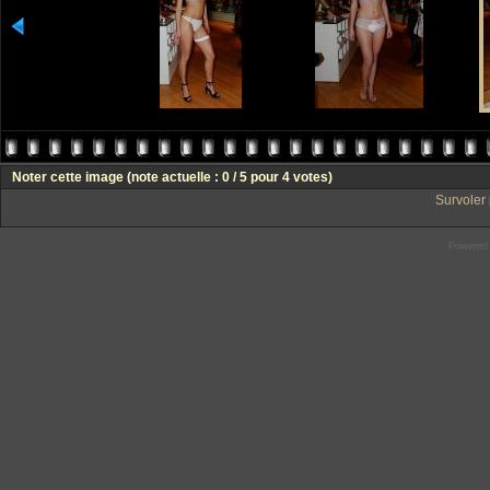
Noter cette image
(note actuelle : 0 / 5 pour 4 votes)
Survoler 
Powered