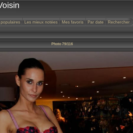
Voisin
 populaires
Les mieux notées
Mes favoris
Par date
Rechercher
Photo 79/116