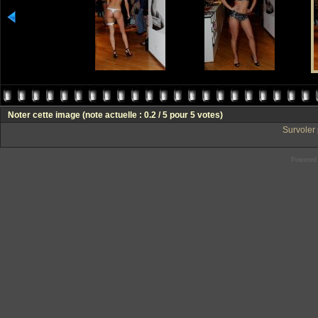
Noter cette image
(note actuelle : 0.2 / 5 pour 5 votes)
Survoler 
Powered