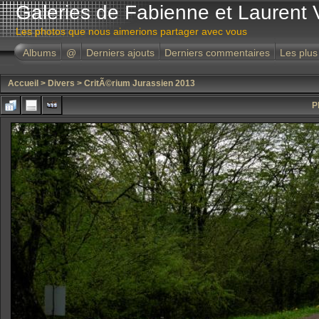
Galeries de Fabienne et Laurent 
Les photos que nous aimerions partager avec vous
Albums
@
Derniers ajouts
Derniers commentaires
Les plus
Accueil
>
Divers
>
CritÃ©rium Jurassien 2013
P