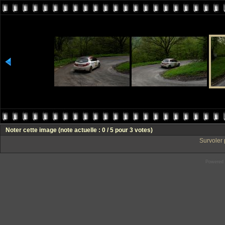
Noter cette image
(note actuelle : 0 / 5 pour 3 votes)
Survoler 
Powered