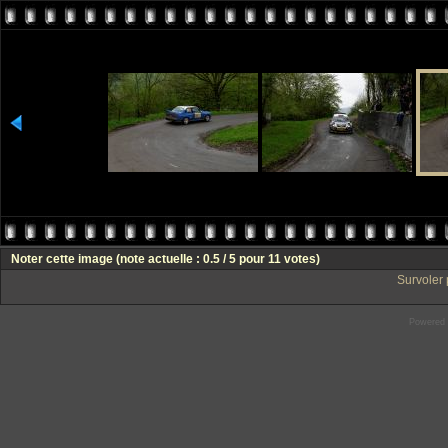
Noter cette image
(note actuelle : 0.5 / 5 pour 11 votes)
Survoler 
Powered