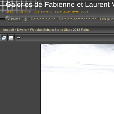
Galeries de Fabienne et Laurent 
Les photos que nous aimerions partager avec vous
Albums
@
Derniers ajouts
Derniers commentaires
Les plus
Accueil
>
Divers
>
Webclub Subaru Sortie Glace 2012 Flaine