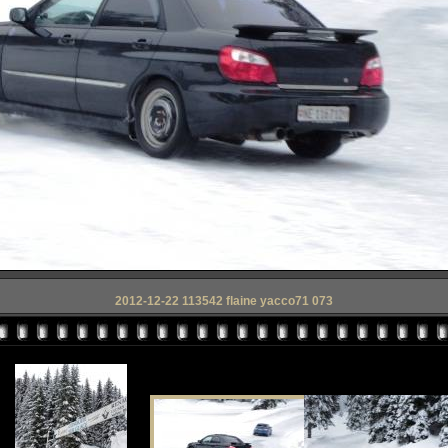
2012-12-22 113542 flaine yacco71 073