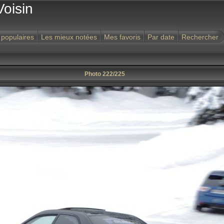
Voisin
 populaires
Les mieux notées
Mes favoris
Par date
Rechercher
Photo 222/225