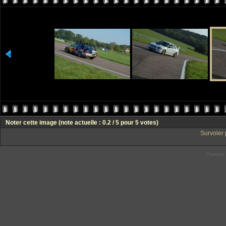
Noter cette image
(note actuelle : 0.2 / 5 pour 5 votes)
Survoler 
Powered