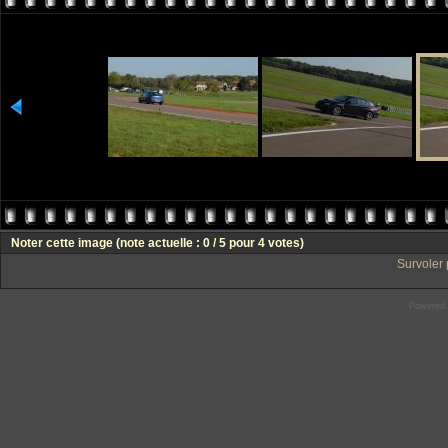
Noter cette image
(note actuelle : 0 / 5 pour 4 votes)
Survoler 
Powered