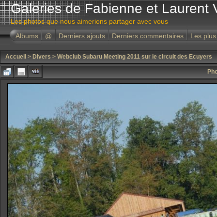
Galeries de Fabienne et Laurent 
Les photos que nous aimerions partager avec vous
Albums
@
Derniers ajouts
Derniers commentaires
Les plus
Accueil
>
Divers
>
Webclub Subaru Meeting 2011 sur le circuit des Ecuyers
Pho