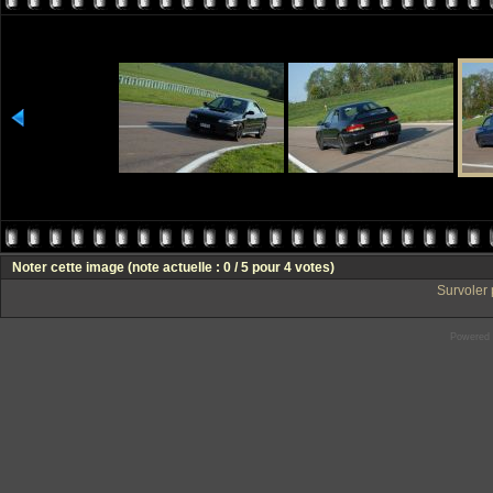
Noter cette image
(note actuelle : 0 / 5 pour 4 votes)
Survoler 
Powered