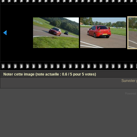
Noter cette image
(note actuelle : 0.6 / 5 pour 5 votes)
Survoler 
Powered