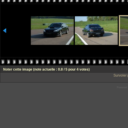
Noter cette image
(note actuelle : 0.8 / 5 pour 4 votes)
Survoler 
Powered