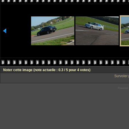
Noter cette image
(note actuelle : 0.3 / 5 pour 4 votes)
Survoler 
Powered