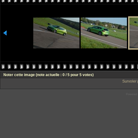
Noter cette image
(note actuelle : 0 / 5 pour 5 votes)
Survoler 
Powered