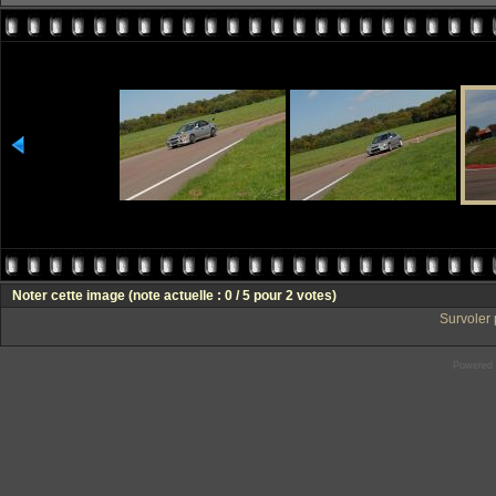
Noter cette image
(note actuelle : 0 / 5 pour 2 votes)
Survoler 
Powered