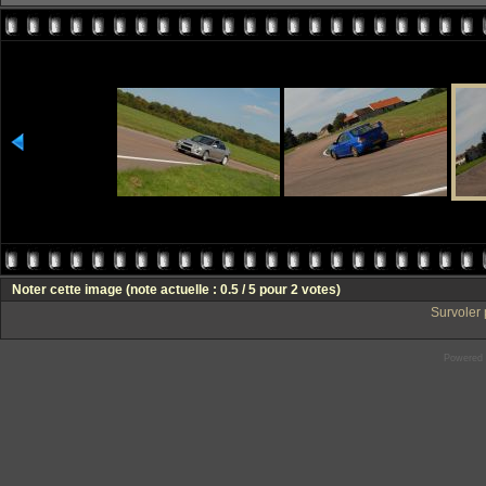
Noter cette image
(note actuelle : 0.5 / 5 pour 2 votes)
Survoler 
Powered