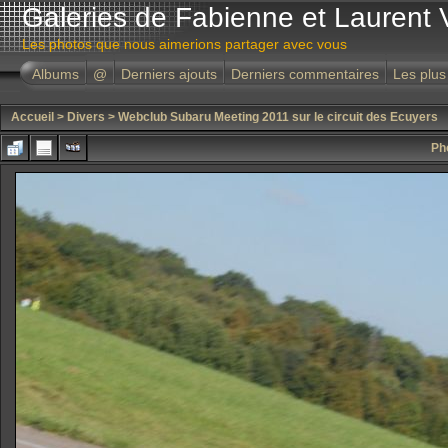
Galeries de Fabienne et Laurent 
Les photos que nous aimerions partager avec vous
Albums
@
Derniers ajouts
Derniers commentaires
Les plus
Accueil
>
Divers
>
Webclub Subaru Meeting 2011 sur le circuit des Ecuyers
Ph