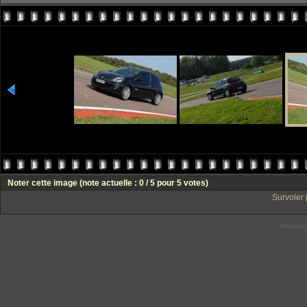
Noter cette image
(note actuelle : 0 / 5 pour 5 votes)
Survoler 
Powered