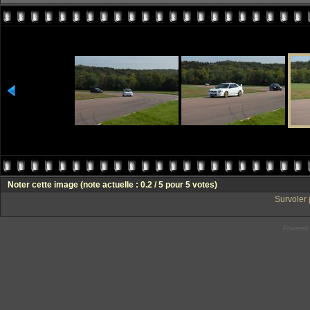
Noter cette image
(note actuelle : 0.2 / 5 pour 5 votes)
Survoler 
Powered