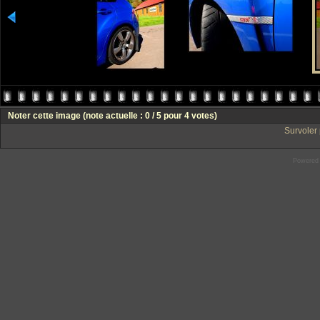
Noter cette image
(note actuelle : 0 / 5 pour 4 votes)
Survoler 
Powered