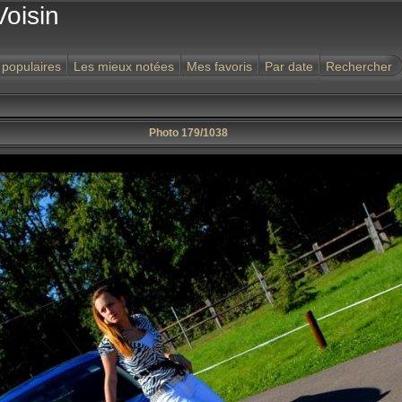
Voisin
 populaires
Les mieux notées
Mes favoris
Par date
Rechercher
Photo 179/1038