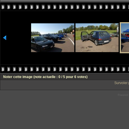
Noter cette image
(note actuelle : 0 / 5 pour 6 votes)
Survoler 
Powered