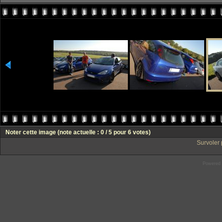
Noter cette image
(note actuelle : 0 / 5 pour 6 votes)
Survoler 
Powered