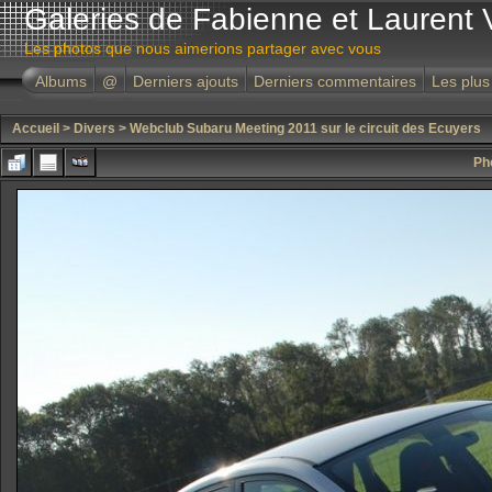
Galeries de Fabienne et Laurent 
Les photos que nous aimerions partager avec vous
Albums
@
Derniers ajouts
Derniers commentaires
Les plus
Accueil
>
Divers
>
Webclub Subaru Meeting 2011 sur le circuit des Ecuyers
Ph