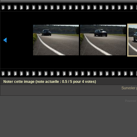
Noter cette image
(note actuelle : 0.5 / 5 pour 4 votes)
Survoler 
Powered