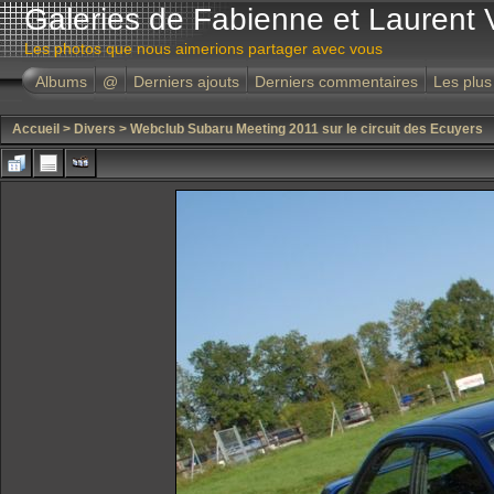
Galeries de Fabienne et Laurent 
Les photos que nous aimerions partager avec vous
Albums
@
Derniers ajouts
Derniers commentaires
Les plus
Accueil
>
Divers
>
Webclub Subaru Meeting 2011 sur le circuit des Ecuyers