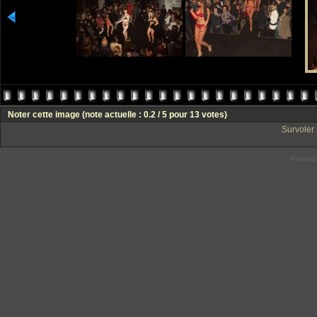
Noter cette image
(note actuelle : 0.2 / 5 pour 13 votes)
Survoler 
Powered