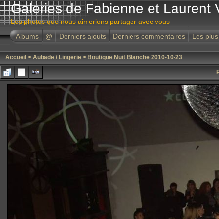
Galeries de Fabienne et Laurent 
Les photos que nous aimerions partager avec vous
Albums
@
Derniers ajouts
Derniers commentaires
Les plus
Accueil
>
Aubade / Lingerie
>
Boutique Nuit Blanche 2010-10-23