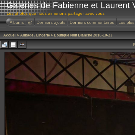
Galeries de Fabienne et Laurent 
Les photos que nous aimerions partager avec vous
Albums
@
Derniers ajouts
Derniers commentaires
Les plus
Accueil
>
Aubade / Lingerie
>
Boutique Nuit Blanche 2010-10-23