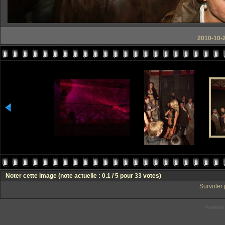
2010-10-2
Noter cette image
(note actuelle : 0.1 / 5 pour 33 votes)
Survoler 
Powered