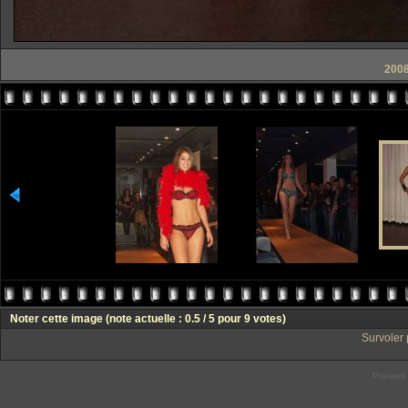
2008
Noter cette image
(note actuelle : 0.5 / 5 pour 9 votes)
Survoler 
Powered