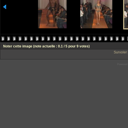
Noter cette image
(note actuelle : 0.1 / 5 pour 9 votes)
Survoler 
Powered