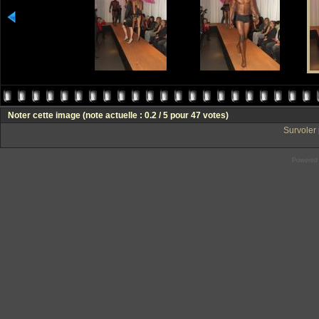
Noter cette image
(note actuelle : 0.2 / 5 pour 47 votes)
Survoler 
Powered