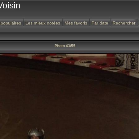
Voisin
 populaires
Les mieux notées
Mes favoris
Par date
Rechercher
Photo 43/55