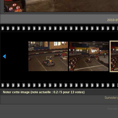
2010-0
Noter cette image
(note actuelle : 0.2 / 5 pour 13 votes)
Survoler 
Powered