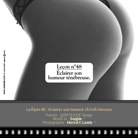
LeÃ§on 48 : Eclairer son humeur tÃ©nÃ©breuse
Parure : SORTILEGE Tanga
ModÃ¨le :
Sophie
Photographe :
HervÃ© Lewis