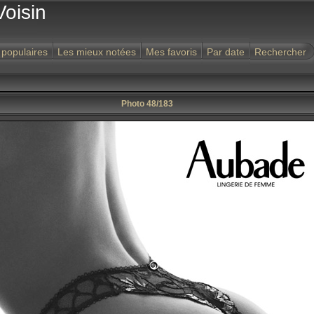
Voisin
 populaires
Les mieux notées
Mes favoris
Par date
Rechercher
Photo 48/183