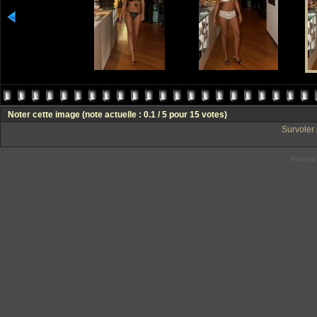
Noter cette image
(note actuelle : 0.1 / 5 pour 15 votes)
Survoler 
Powered