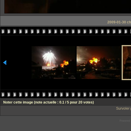
2009-01-30 ch
Noter cette image
(note actuelle : 0.1 / 5 pour 20 votes)
Survoler 
Powered