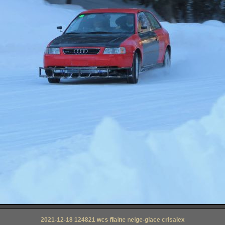
2021-12-18 124821 wcs flaine neige-glace crisalex